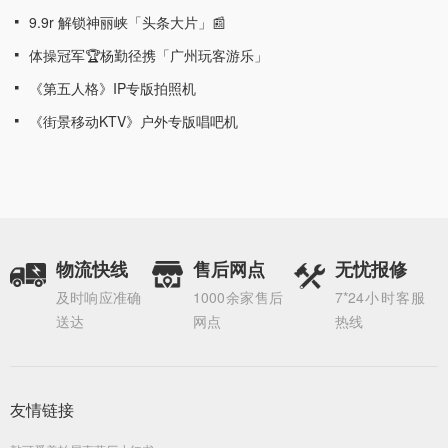
9.9r 解锁神丽峡「头条大片」📰
넷
体操冠军🏆杨勤径携「广州玩客游乐」
넷
《第五人格》IP专版拍照机
넷
《街景移动KTV》户外专版唱吧机
넷
物流快线
售后网点
无忧报修
及时响应准确
1000余家售后
7*24小时客服
送达
网点
热线
友情链接