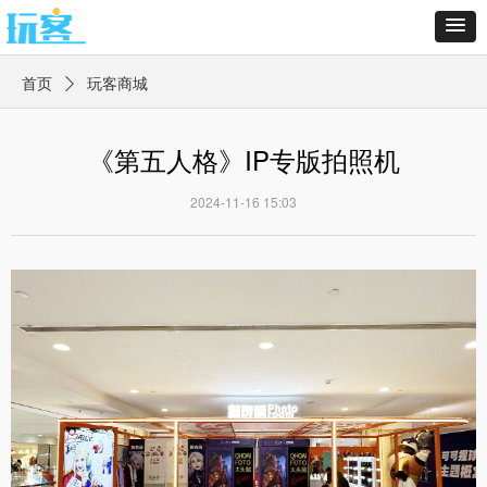
首页
玩客商城
ꄲ
《第五人格》IP专版拍照机
2024-11-16
15:03